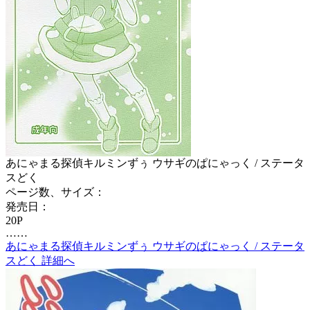
あにゃまる探偵キルミンずぅ ウサギのぱにゃっく / ステータ
スどく
ページ数、サイズ：
発売日：
20P
……
あにゃまる探偵キルミンずぅ ウサギのぱにゃっく / ステータ
スどく 詳細へ