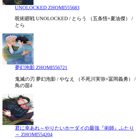
UNOLOCKED ZHOMI555683
呪術廻戦 UNOLOCKED / とらう （五条悟×夏油傑） /
とら
夢幻泡影 ZHOMI556721
鬼滅の刃 夢幻泡影 / やなえ （不死川実弥×冨岡義勇） /
鳥の苗d
君に幸あれ～やりたいホーダイの最強『術師』ふたり
～ ZHOMI554204