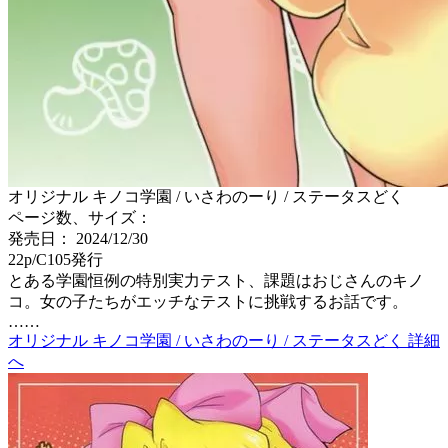
オリジナル キノコ学園 / いさわのーり / ステータスどく
ページ数、サイズ：
発売日： 2024/12/30
22p/C105発行
とある学園恒例の特別実力テスト、課題はおじさんのキノ
コ。女の子たちがエッチなテストに挑戦するお話です。
……
オリジナル キノコ学園 / いさわのーり / ステータスどく 詳細
へ