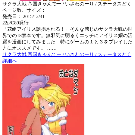
サクラ大戦 帝国きゃんでー / いさわのーり / ステータスどく
ページ数、サイズ：
発売日： 2015/12/31
22p/C89発行
「花組アイリス誘拐される！」そんな感じのサクラ大戦の世
界での18禁本です。無邪気に明るくエッチにアイリス嬢の活
躍を漫画にしてみました。特にゲームの１と３をプレイした
方にオススメです。 ……
サクラ大戦 帝国きゃんでー / いさわのーり / ステータスどく
詳細へ