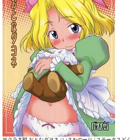
サクラ大戦 おとなダヨネ / いさわのーり / ステータスどく