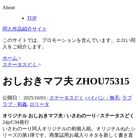
About
TOP
同人作品紹介サイト
このサイトでは、プロモーションを含んでいます。エロい同
人をご紹介します。
ホーム
>
ステータスどく
>
おしおきマフ夫 ZHOU75315
公開日：
2025/10/03
:
ステータスどく
パイパン・無毛
,
ラブ
ラブ・和姦
,
ロリータ
オリジナル おしおきマフ夫 / いさわのーり / ステータスどく
24p/C94発行
いさわのーり同人オリジナルの初個人紙。オリジナルねたシ
リーズの第1弾です。商業誌用お蔵入りネタを新しく書き直