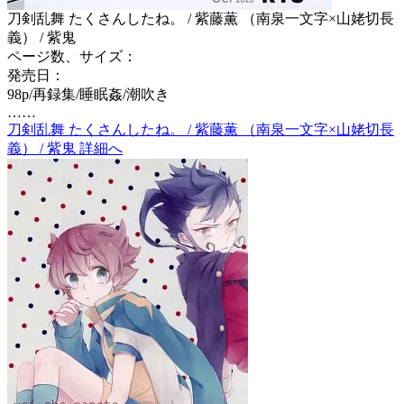
刀剣乱舞 たくさんしたね。 / 紫藤薫 （南泉一文字×山姥切長
義） / 紫鬼
ページ数、サイズ：
発売日：
98p/再録集/睡眠姦/潮吹き
……
刀剣乱舞 たくさんしたね。 / 紫藤薫 （南泉一文字×山姥切長
義） / 紫鬼 詳細へ