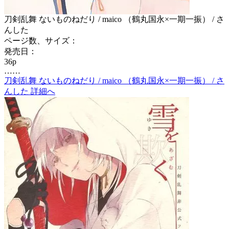
刀剣乱舞 ないものねだり / maico （鶴丸国永×一期一振） / さ
んした
ページ数、サイズ：
発売日：
36p
……
刀剣乱舞 ないものねだり / maico （鶴丸国永×一期一振） / さ
んした 詳細へ