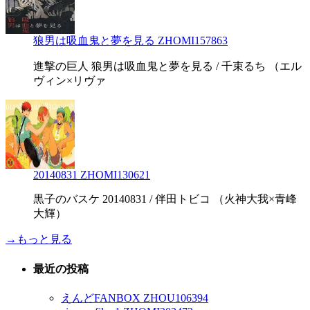
狼男は吸血鬼と夢を見る ZHOMI157863
進撃の巨人 狼男は吸血鬼と夢を見る / 千束るち （エル
ヴィン×リヴァ
20140831 ZHOMI130621
黒子のバスケ 20140831 / 伴田トビコ （火神大我×青峰
大輝）
→もっと見る
最近の投稿
えんどFANBOX ZHOU106394