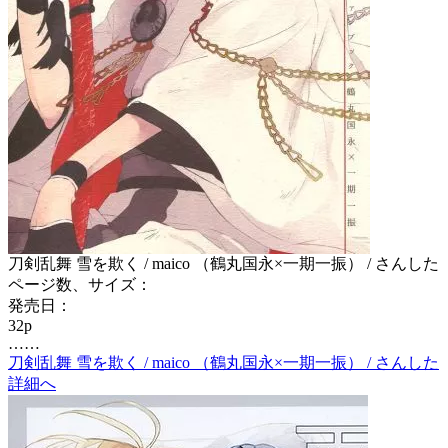
刀剣乱舞 雪を欺く / maico （鶴丸国永×一期一振） / さんした
ページ数、サイズ：
発売日：
32p
……
刀剣乱舞 雪を欺く / maico （鶴丸国永×一期一振） / さんした
詳細へ