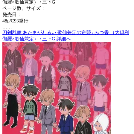
伽羅×歌仙兼定） / 三下G
ページ数、サイズ：
発売日：
48p/C93発行
……
刀剣乱舞 あたまがわるい 歌仙兼定の逆襲 / みつ香 （大倶利
伽羅×歌仙兼定） / 三下G 詳細へ