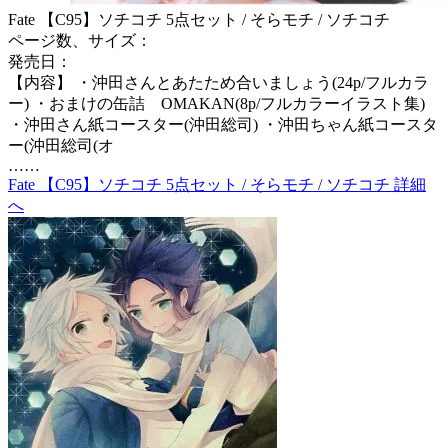
Fate 【C95】ソチコチ 5点セット / そらモチ / ソチコチ
ページ数、サイズ：
発売日：
【内容】 ・沖田さんとあたため合いましょう(24p/フルカラ
ー) ・おまけの缶詰 OMAKAN(8p/フルカラーイラスト集)
・沖田さん紙コースター(沖田総司) ・沖田ちゃん紙コースタ
ー(沖田総司(オ
……
Fate 【C95】ソチコチ 5点セット / そらモチ / ソチコチ 詳細
へ