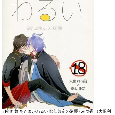
刀剣乱舞 あたまがわるい 歌仙兼定の逆襲 / みつ香 （大倶利