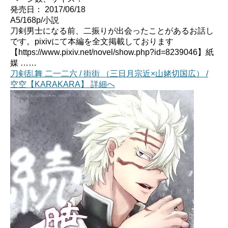
発売日： 2017/06/18
A5/168p/小説
刀剣男士になる前、二振りが出会ったことがあるお話し
です。pixivにて本編を全文掲載しております
【https://www.pixiv.net/novel/show.php?id=8239046】紙
媒 ……
刀剣乱舞 二一二六 / 街街 （三日月宗近×山姥切国広） /
空空【KARAKARA】 詳細へ