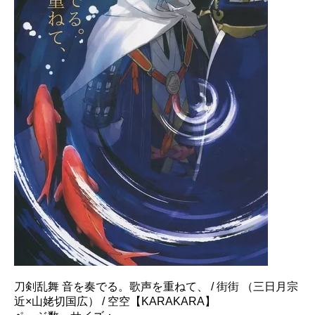
刀剣乱舞 音を奏でる。歌声を重ねて、 / 街街 （三日月宗
近×山姥切国広） / 空空【KARAKARA】