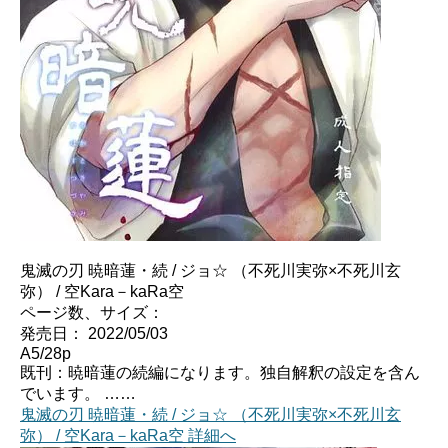
鬼滅の刃 暁暗蓮・続 / ジョ☆ （不死川実弥×不死川玄
弥） / 空Kara－kaRa空
ページ数、サイズ：
発売日： 2022/05/03
A5/28p
既刊：暁暗蓮の続編になります。独自解釈の設定を含ん
でいます。 ……
鬼滅の刃 暁暗蓮・続 / ジョ☆ （不死川実弥×不死川玄
弥） / 空Kara－kaRa空 詳細へ