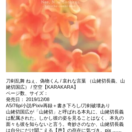
刀剣乱舞 ねぇ、偽物くん / 哀れな言葉 （山姥切長義、山
姥切国広） / 空空【KARAKARA】
ページ数、サイズ：
発売日： 2019/12/08
A5/76p/小説/Pixiv再録＋書き下ろし/刀剣破壊あり
山姥切国広が「山姥切」と呼ばれる本丸に、山姥切長義
は配属された。しかし彼の姿を見ることはなく、本丸の
面々も彼を知らないと言う。奇妙さのなか、山姥切長義
は自分にだけ聞こえる【声】の存在に気づき。pix ……