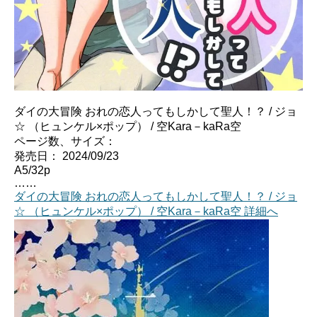
ダイの大冒険 おれの恋人ってもしかして聖人！？ / ジョ
☆ （ヒュンケル×ポップ） / 空Kara－kaRa空
ページ数、サイズ：
発売日： 2024/09/23
A5/32p
……
ダイの大冒険 おれの恋人ってもしかして聖人！？ / ジョ
☆ （ヒュンケル×ポップ） / 空Kara－kaRa空 詳細へ