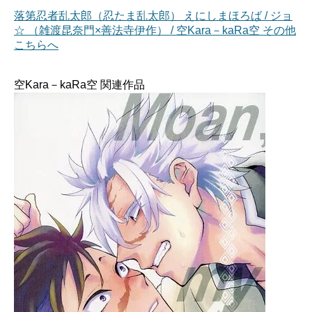
落第忍者乱太郎（忍たま乱太郎） えにしまほろば / ジョ
☆ （雑渡昆奈門×善法寺伊作） / 空Kara－kaRa空 その他
こちらへ
空Kara－kaRa空 関連作品