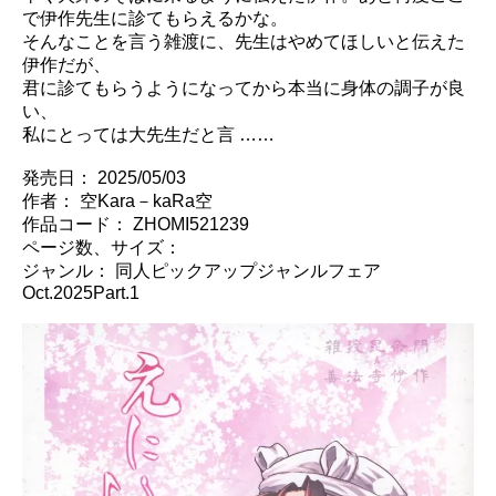
で伊作先生に診てもらえるかな。
そんなことを言う雑渡に、先生はやめてほしいと伝えた
伊作だが、
君に診てもらうようになってから本当に身体の調子が良
い、
私にとっては大先生だと言 ……
発売日： 2025/05/03
作者： 空Kara－kaRa空
作品コード： ZHOMI521239
ページ数、サイズ：
ジャンル： 同人ピックアップジャンルフェア
Oct.2025Part.1