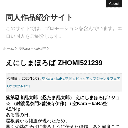
About
同人作品紹介サイト
このサイトでは、プロモーションを含んでいます。エ
ロい同人をご紹介します。
ホーム
>
空Kara－kaRa空
>
えにしまほろば ZHOMI521239
公開日：
2025/10/03
:
空Kara－kaRa空
同人ピックアップジャンルフェア
Oct.2025Part.1
落第忍者乱太郎（忍たま乱太郎） えにしまほろば / ジョ
☆ （雑渡昆奈門×善法寺伊作） / 空Kara－kaRa空
A5/44p
ある雪の日。
屋根裏から雑渡が現れたため、
早く火鉢のそばに来るように伝えた伊作。あと何度ここ