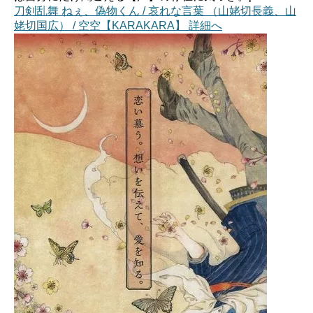
刀剣乱舞 ねぇ、偽物くん / 哀れな言葉 （山姥切長義、山
姥切国広） / 空空【KARAKARA】 詳細へ