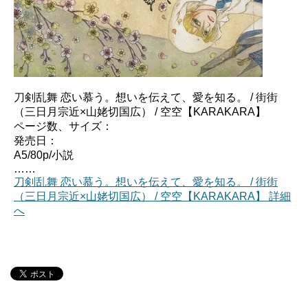
刀剣乱舞 恋い慕う。想いを伝えて、愛を知る。 / 街街
（三日月宗近×山姥切国広） / 空空【KARAKARA】
ページ数、サイズ：
発売日：
A5/80p/小説
……
刀剣乱舞 恋い慕う。想いを伝えて、愛を知る。 / 街街
（三日月宗近×山姥切国広） / 空空【KARAKARA】 詳細
へ