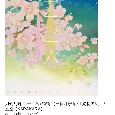
刀剣乱舞 二一二六 / 街街 （三日月宗近×山姥切国広） /
空空【KARAKARA】
ページ数、サイズ：