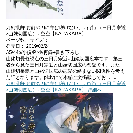
刀剣乱舞 お前の刀に華は咲けない。 / 街街 （三日月宗近
×山姥切国広） / 空空【KARAKARA】
ページ数、サイズ：
発売日： 2019/02/24
A5/44p/小説/Pixiv再録+書き下ろし
山姥切長義視点の三日月宗近×山姥切国広本です。第三
者から見た三日月宗近と山姥切国広の恋愛です。また、
山姥切長義と山姥切国広の恋愛の絡まない関係性を考え
た話となります。pixivにて本編全文掲載してお ……
刀剣乱舞 お前の刀に華は咲けない。 / 街街 （三日月宗近
×山姥切国広） / 空空【KARAKARA】 詳細へ