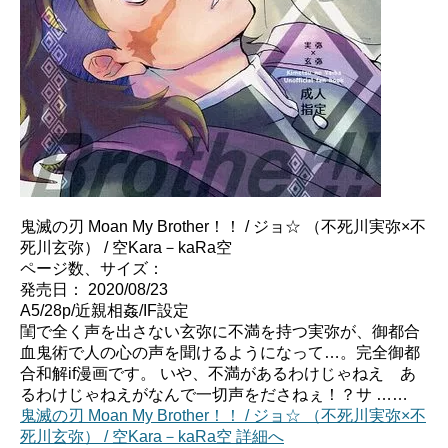
鬼滅の刃 Moan My Brother！！ / ジョ☆ （不死川実弥×不
死川玄弥） / 空Kara－kaRa空
ページ数、サイズ：
発売日： 2020/08/23
A5/28p/近親相姦/IF設定
閨で全く声を出さない玄弥に不満を持つ実弥が、御都合
血鬼術で人の心の声を聞けるようになって…。完全御都
合和解if漫画です。 いや、不満があるわけじゃねえ あ
るわけじゃねえがなんで一切声をださねぇ！？サ ……
鬼滅の刃 Moan My Brother！！ / ジョ☆ （不死川実弥×不
死川玄弥） / 空Kara－kaRa空 詳細へ