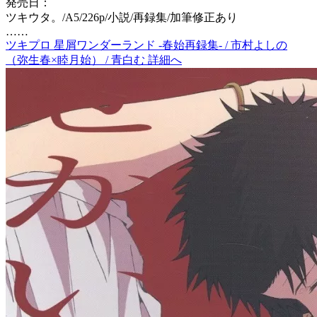
発売日：
ツキウタ。/A5/226p/小説/再録集/加筆修正あり
……
ツキプロ 星屑ワンダーランド -春始再録集- / 市村よしの
（弥生春×睦月始） / 青白む 詳細へ