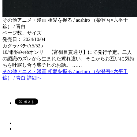
その他アニメ・漫画 相愛を握る / aoshiro （柴登吾×六平千
鉱） / 青白
ページ数、サイズ：
発売日： 2024/10/04
カグラバチ/A5/52p
10/4開催webオンリー【宵街目貫通り】にて発行予定。二人
の認識のズレから生まれた擦れ違い、そこからお互いに気持
ちを吐露し合う柴チヒのお話。 ……
その他アニメ・漫画 相愛を握る / aoshiro （柴登吾×六平千
鉱） / 青白 詳細へ