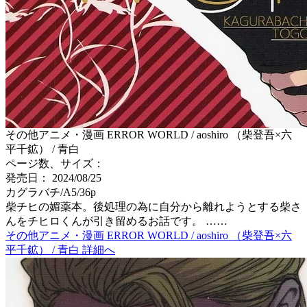
その他アニメ・漫画 ERROR WORLD / aoshiro （柴登吾×六
平千鉱） / 青白
ページ数、サイズ：
発売日： 2024/08/25
カグラバチ/A5/36p
柴チヒの媚薬本。後処理の為に自分から離れようとする柴さ
んをチヒロくんが引き留めるお話です。 ……
その他アニメ・漫画 ERROR WORLD / aoshiro （柴登吾×六
平千鉱） / 青白 詳細へ