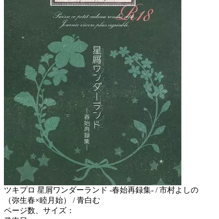
ツキプロ 星屑ワンダーランド -春始再録集- / 市村よしの
（弥生春×睦月始） / 青白む
ページ数、サイズ：