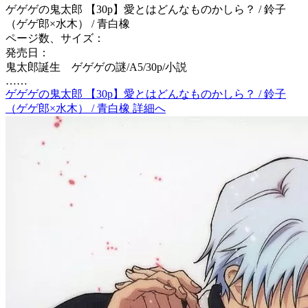
ゲゲゲの鬼太郎 【30p】愛とはどんなものかしら？ / 鈴子
（ゲゲ郎×水木） / 青白橡
ページ数、サイズ：
発売日：
鬼太郎誕生 ゲゲゲの謎/A5/30p/小説
……
ゲゲゲの鬼太郎 【30p】愛とはどんなものかしら？ / 鈴子
（ゲゲ郎×水木） / 青白橡 詳細へ