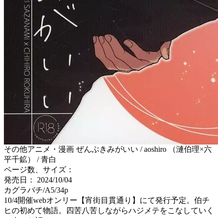
その他アニメ・漫画 ぜんぶきみがいい / aoshiro （漣伯理×六
平千鉱） / 青白
ページ数、サイズ：
発売日： 2024/10/04
カグラバチ/A5/34p
10/4開催webオンリー【宵街目貫通り】にて発行予定。伯チ
ヒの初めて物語。四苦八苦しながらハジメテをこなしていく