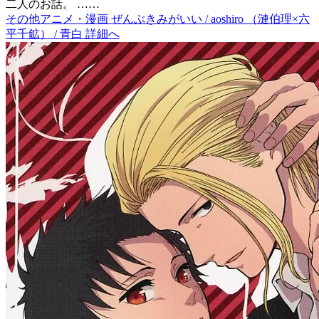
二人のお話。 ……
その他アニメ・漫画 ぜんぶきみがいい / aoshiro （漣伯理×六
平千鉱） / 青白 詳細へ