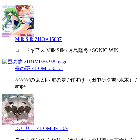
Milk Silk ZHOA15887
コードギアス Milk Silk / 月島隆冬 / SONIC WIN
蚕の夢 ZHOMI556358
ゲゲゲの鬼太郎 蚕の夢 / 竹すけ （田中ゲタ吉×水木） /
ampe
ふたり。 ZHOMI491369
スラムダンク ふたり。 / かなめ （流川楓×三井寿） /