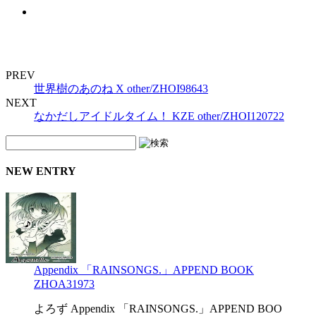
PREV
世界樹のあのね X other/ZHOI98643
NEXT
なかだしアイドルタイム！ KZE other/ZHOI120722
NEW ENTRY
Appendix 「RAINSONGS.」APPEND BOOK
ZHOA31973
よろず Appendix 「RAINSONGS.」APPEND BOO