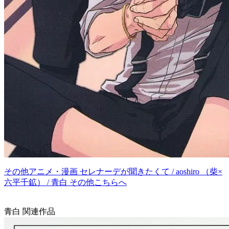
その他アニメ・漫画 セレナーデが聞きたくて / aoshiro （柴×
六平千鉱） / 青白 その他こちらへ
青白 関連作品