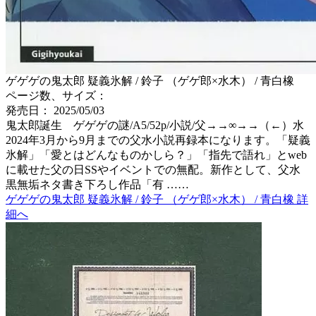
ゲゲゲの鬼太郎 疑義氷解 / 鈴子 （ゲゲ郎×水木） / 青白橡
ページ数、サイズ：
発売日： 2025/05/03
鬼太郎誕生 ゲゲゲの謎/A5/52p/小説/父→→∞→→（←）水
2024年3月から9月までの父水小説再録本になります。「疑義
氷解」「愛とはどんなものかしら？」「指先で語れ」とweb
に載せた父の日SSやイベントでの無配。新作として、父水
黒無垢ネタ書き下ろし作品「有 ……
ゲゲゲの鬼太郎 疑義氷解 / 鈴子 （ゲゲ郎×水木） / 青白橡 詳
細へ