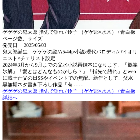
ゲゲゲの鬼太郎 指先で語れ / 鈴子 （ゲゲ郎×水木） / 青白橡
ページ数、サイズ：
発売日： 2025/05/03
鬼太郎誕生 ゲゲゲの謎/A5/44p/小説/現代パロディ/バイオリ
ニスト×チェリスト設定
2024年3月から9月までの父水小説再録本になります。「疑義
氷解」「愛とはどんなものかしら？」「指先で語れ」とweb
に載せた父の日SSやイベントでの無配。新作として、父水
黒無垢ネタ書き下ろし作品「有 ……
ゲゲゲの鬼太郎 指先で語れ / 鈴子 （ゲゲ郎×水木） / 青白橡
詳細へ