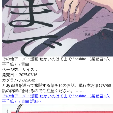
その他アニメ・漫画 せかいのはてまで / aoshiro （柴登吾×六
平千鉱） / 青白
ページ数、サイズ：
発売日： 2025/03/16
カグラバチ/A5/64p
とある噂を巡って奮闘する柴チヒのお話。単行本おまけや60
話の内容に触れるのでご注意ください。 ……
その他アニメ・漫画 せかいのはてまで / aoshiro （柴登吾×六
平千鉱） / 青白 詳細へ