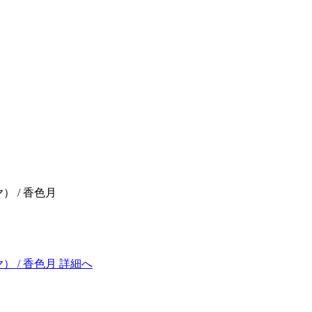
） / 香色月
 / 香色月 詳細へ