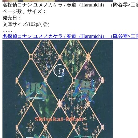
名探偵コナン ユメノカケラ / 春道（Harumichi） （降谷零×工藤新
ページ数、サイズ：
発売日：
文庫サイズ/102p/小説
……
名探偵コナン ユメノカケラ / 春道（Harumichi） （降谷零×工藤新