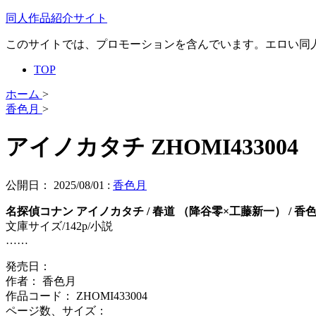
同人作品紹介サイト
このサイトでは、プロモーションを含んでいます。エロい同
TOP
ホーム
>
香色月
>
アイノカタチ ZHOMI433004
公開日：
2025/08/01
:
香色月
名探偵コナン アイノカタチ / 春道 （降谷零×工藤新一） / 香
文庫サイズ/142p/小説
……
発売日：
作者： 香色月
作品コード： ZHOMI433004
ページ数、サイズ：