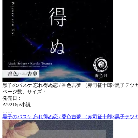
黒子のバスケ 忘れ得ぬ恋 / 香色吉夢 （赤司征十郎×黒子テツヤ
ページ数、サイズ：
発売日：
A5/216p/小説
……
黒子のバスケ 忘れ得ぬ恋 / 香色吉夢 （赤司征十郎×黒子テツヤ）