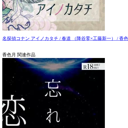
名探偵コナン アイノカタチ / 春道 （降谷零×工藤新一） / 香
香色月 関連作品