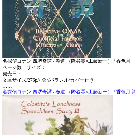
名探偵コナン 四堺奇譚 / 春道 （降谷零×工藤新一） / 香色月
ページ数、サイズ：
発売日：
文庫サイズ/276p/小説/パラレル/カバー付き
……
名探偵コナン 四堺奇譚 / 春道 （降谷零×工藤新一） / 香色月 