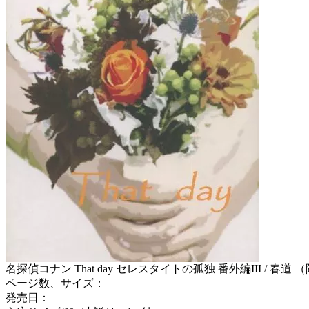
名探偵コナン That day セレスタイトの孤独 番外編III / 春道
ページ数、サイズ：
発売日：