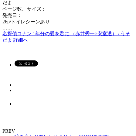
だよ
ページ数、サイズ：
発売日：
26p/トイレシーンあり
……
名探偵コナン 1年分の愛を君に （赤井秀一×安室透） / うそ
だよ 詳細へ
PREV