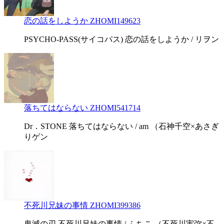
恋の話をしようか ZHOMI149623
PSYCHO-PASS(サイコパス) 恋の話をしようか / リヲン
落ちてはならない ZHOMI541714
Dr．STONE 落ちてはならない / am （石神千空×あさぎ
りゲン
不死川兄妹の事情 ZHOMI399386
鬼滅の刃 不死川兄妹の事情 / ふちこ （不死川実弥×不