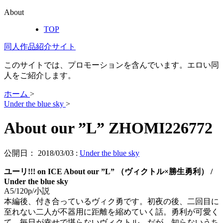
About
TOP
同人作品紹介サイト
このサイトでは、プロモーションを含んでいます。エロい同
人をご紹介します。
ホーム
>
Under the blue sky
>
About our ”L” ZHOMI226772
公開日：
2018/03/03
:
Under the blue sky
ユーリ!!! on ICE About our ”L” （ヴィクトル×勝生勇利） /
Under the blue sky
A5/120p/小説
本編後、付き合っているヴィク勇です。初夜の後、二回目に
至れない二人が不器用に距離を縮めていく話。勇利が可愛く
て、毎日が幸せで堪らないヴィクトル。だが、知らないうち