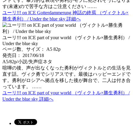
ンドです。暴力的な表現や勇利がモブに犯されそうになりま
す(未遂)ので苦手な方はご注意ください ……
ユーリ!!! on ICE Gotterdammerung 神話の終焉 （ヴィクトル×
勝生勇利） / Under the blue sky 詳細へ
ユーリ!!! on ICE part of your world （ヴィクトル×勝生勇利） /
Under the blue sky
ページ数、サイズ： A5 82p
発売日： 2017/06/18
A5/82p/小説/失声症ネタ
喧嘩の後、声が出なくなった勇利がヴィクトルとの生活を見
直す話。ヴィク勇でシリアスです。最後はハッピーエンドで
す。勇利がロシアへ拠点を移した後が舞台で、二人は付き合
っています。 ……
ユーリ!!! on ICE part of your world （ヴィクトル×勝生勇利） /
Under the blue sky 詳細へ