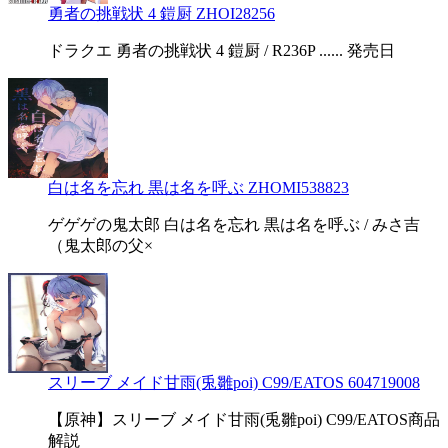
勇者の挑戦状 4 鎧厨 ZHOI28256
ドラクエ 勇者の挑戦状 4 鎧厨 / R236P ...... 発売日
白は名を忘れ 黒は名を呼ぶ ZHOMI538823
ゲゲゲの鬼太郎 白は名を忘れ 黒は名を呼ぶ / みさ吉
（鬼太郎の父×
スリーブ メイド甘雨(兎雛poi) C99/EATOS 604719008
【原神】スリーブ メイド甘雨(兎雛poi) C99/EATOS商品
解説