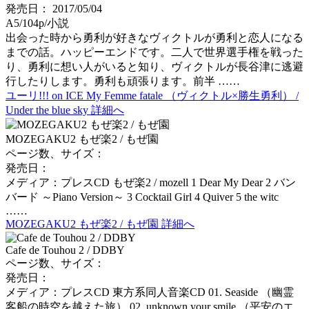
発売日： 2017/05/04
A5/104p/小説
出会った時から勇利が好きなヴィクトルが勇利と恋人になる
までの話。ハッピーエンドです。二人で世界選手権を戦った
り、勇利に想い人がいると知り、ヴィクトルが長谷津に逃避
行したりします。勇利も頑張ります。前半 ……
ユーリ!!! on ICE My Femme fatale （ヴィクトル×勝生勇利） /
Under the blue sky 詳細へ
MOZEGAKU2 もぜ楽2 / もぜ園
ページ数、サイズ：
発売日：
メディア：プレスCD もぜ楽2 / mozell 1 Dear My Dear 2 バン
バード ～Piano Version～ 3 Cocktail Girl 4 Quiver 5 the witc
……
MOZEGAKU2 もぜ楽2 / もぜ園 詳細へ
Cafe de Touhou 2 / DDBY
ページ数、サイズ：
発売日：
メディア：プレスCD 東方系同人音楽CD 01. Seaside （幽霊
客船の時空を越えた旅） 02. unknown.your smile （平安のエ