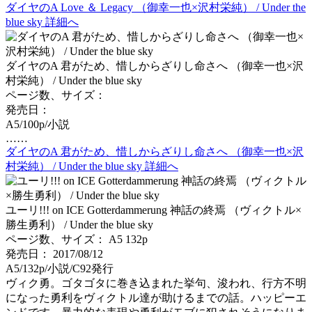
ダイヤのA Love ＆ Legacy （御幸一也×沢村栄純） / Under the
blue sky 詳細へ
ダイヤのA 君がため、惜しからざりし命さへ （御幸一也×沢
村栄純） / Under the blue sky
ページ数、サイズ：
発売日：
A5/100p/小説
……
ダイヤのA 君がため、惜しからざりし命さへ （御幸一也×沢
村栄純） / Under the blue sky 詳細へ
ユーリ!!! on ICE Gotterdammerung 神話の終焉 （ヴィクトル×
勝生勇利） / Under the blue sky
ページ数、サイズ： A5 132p
発売日： 2017/08/12
A5/132p/小説/C92発行
ヴィク勇。ゴタゴタに巻き込まれた挙句、浚われ、行方不明
になった勇利をヴィクトル達が助けるまでの話。ハッピーエ