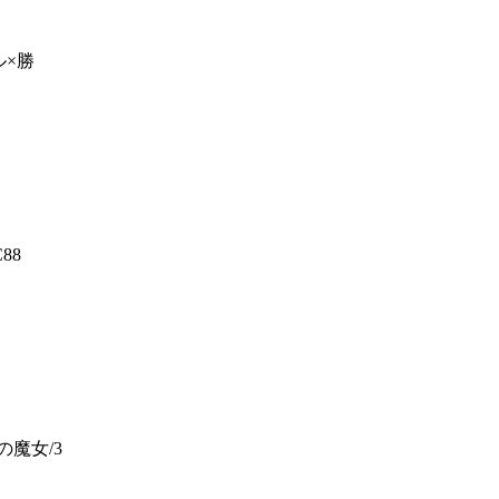
ル×勝
88
の魔女/3