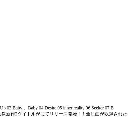
， Baby 04 Desire 05 inner reality 06 Seeker 07 B
回博麗神社例大祭新作2タイトルがにてリリース開始！！全11曲が収録