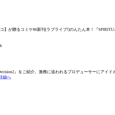
が贈るコミケ86新刊[ラブライブ!]のんたん本！『SPIRITU
『HealingDecision2』をご紹介。激務に追われるプロデュー
h 詳細へ