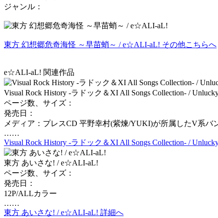
ジャンル：
東方 幻想郷危奇海怪 ～早苗蛸～ / e☆ALI-aL! その他こちらへ
e☆ALI-aL! 関連作品
Visual Rock History -ラドック＆XI All Songs Collection- / Unluck
ページ数、サイズ：
発売日：
メディア：プレスCD 平野幸村(紫煉/YUKI)が所属したV系バンド「ラ
……
Visual Rock History -ラドック＆XI All Songs Collection- / Unlu
東方 あいさな! / e☆ALI-aL!
ページ数、サイズ：
発売日：
12P/ALLカラー
……
東方 あいさな! / e☆ALI-aL! 詳細へ