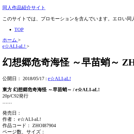
同人作品紹介サイト
このサイトでは、プロモーションを含んでいます。エロい同
TOP
ホーム
>
e☆ALI-aL!
>
幻想郷危奇海怪 ～早苗蛸～ ZHO
公開日：
2018/05/17
:
e☆ALI-aL!
東方 幻想郷危奇海怪 ～早苗蛸～ / e☆ALI-aL!
20p/C92発行
……
発売日：
作者： e☆ALI-aL!
作品コード： ZHOI87904
ページ数、サイズ：