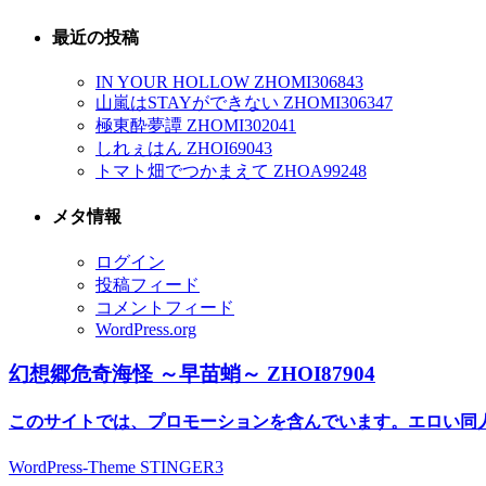
最近の投稿
IN YOUR HOLLOW ZHOMI306843
山嵐はSTAYができない ZHOMI306347
極東酔夢譚 ZHOMI302041
しれぇはん ZHOI69043
トマト畑でつかまえて ZHOA99248
メタ情報
ログイン
投稿フィード
コメントフィード
WordPress.org
幻想郷危奇海怪 ～早苗蛸～ ZHOI87904
このサイトでは、プロモーションを含んでいます。エロい同
WordPress-Theme STINGER3