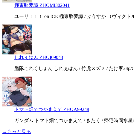
極東酔夢譚 ZHOMI302041
ユーリ！！！ on ICE 極東酔夢譚 / ぶうすか （ヴィクト
しれぇはん ZHOI69043
艦隊これくしょん しれぇはん / 竹虎スズメ / たけ家24p/C
トマト畑でつかまえて ZHOA99248
ガンダム トマト畑でつかまえて / きたく / 帰宅時間水星
→もっと見る