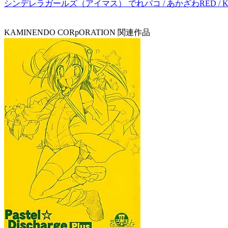
シンデレラガールズ（アイマス） でれパコ / あかざわRED / KA
KAMINENDO CORpORATION 関連作品