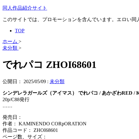
同人作品紹介サイト
このサイトでは、プロモーションを含んでいます。エロい同
TOP
ホーム
>
未分類
>
でれパコ ZHOI68601
公開日：
2025/05/09
:
未分類
シンデレラガールズ（アイマス） でれパコ / あかざわRED / KAM
20p/C88発行
……
発売日：
作者： KAMINENDO CORpORATION
作品コード： ZHOI68601
ページ数、サイズ：