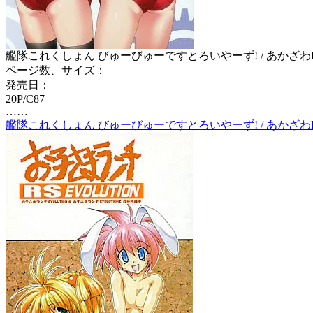
艦隊これくしょん びゅーびゅーですとろいやーず! / あかざわRED /
ページ数、サイズ：
発売日：
20P/C87
……
艦隊これくしょん びゅーびゅーですとろいやーず! / あかざわRED /