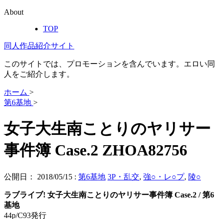
About
TOP
同人作品紹介サイト
このサイトでは、プロモーションを含んでいます。エロい同
人をご紹介します。
ホーム
>
第6基地
>
女子大生南ことりのヤリサー
事件簿 Case.2 ZHOA82756
公開日：
2018/05/15
:
第6基地
3P・乱交
,
強○・レ○プ
,
陵○
ラブライブ! 女子大生南ことりのヤリサー事件簿 Case.2 / 第6
基地
44p/C93発行