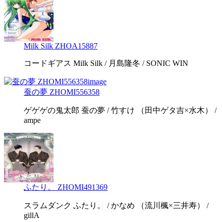
Milk Silk ZHOA15887
コードギアス Milk Silk / 月島隆冬 / SONIC WIN
蚕の夢 ZHOMI556358
ゲゲゲの鬼太郎 蚕の夢 / 竹すけ （田中ゲタ吉×水木） /
ampe
ふたり。 ZHOMI491369
スラムダンク ふたり。 / かなめ （流川楓×三井寿） /
gillA