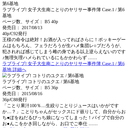
ラブライブ! 女子大生南ことりのヤリサー事件簿 Case.1 / 第6
基地
ページ数、サイズ： B5 40p
発売日： 2017/08/13
40p/C92発行
王様の命令は絶対！お酒が入ってればさらに！ポッキーゲー
ムはもちろん、フェラだろうが生ハメ集団レ○プだろうが、
犯されれば感じてしまう雌の身である以上逆らえないのです
♪無理矢理ハメられているにもかかわらず ……
ラブライブ! 女子大生南ことりのヤリサー事件簿 Case.1 / 第6
基地 詳細へ
ラブライブ! コトリのユクエ / 第6基地
ページ数、サイズ： B5 36p
発売日： 2015/08/16
36p/C88発行
「ことり果汁100％…生絞りことりジュースはいかがです
か…？」ことりちゃんがセックスにド嵌りして、自分からお
ち●ぽをねだるびっち娘になってしまった！バイブで自分の
お●んこをかき回しながら、お口でご奉仕 ……