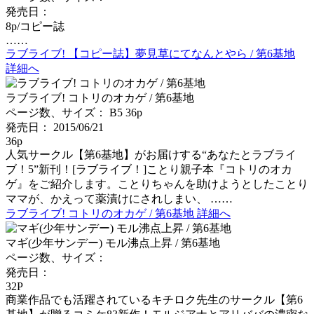
発売日：
8p/コピー誌
……
ラブライブ! 【コピー誌】夢見草にてなんとやら / 第6基地
詳細へ
ラブライブ! コトリのオカゲ / 第6基地
ページ数、サイズ： B5 36p
発売日： 2015/06/21
36p
人気サークル【第6基地】がお届けする“あなたとラブライ
ブ！5”新刊！[ラブライブ！]ことり親子本『コトリのオカ
ゲ』をご紹介します。ことりちゃんを助けようとしたことり
ママが、かえって薬漬けにされしまい、 ……
ラブライブ! コトリのオカゲ / 第6基地 詳細へ
マギ(少年サンデー) モル沸点上昇 / 第6基地
ページ数、サイズ：
発売日：
32P
商業作品でも活躍されているキチロク先生のサークル【第6