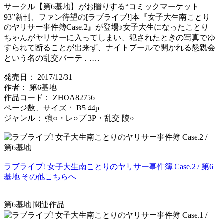
サークル【第6基地】がお贈りする“コミックマーケット
93”新刊、ファン待望の[ラブライブ!]本『女子大生南ことり
のヤリサー事件簿Case.2』が登場♪女子大生になったことり
ちゃんがヤリサーに入ってしまい、犯されたときの写真でゆ
すられて断ることが出来ず、ナイトプールで開かれる懇親会
という名の乱交パーテ ……
発売日： 2017/12/31
作者： 第6基地
作品コード： ZHOA82756
ページ数、サイズ： B5 44p
ジャンル： 強○・レ○プ 3P・乱交 陵○
ラブライブ! 女子大生南ことりのヤリサー事件簿 Case.2 / 第6
基地 その他こちらへ
第6基地 関連作品