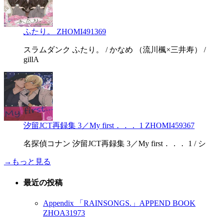
ふたり。 ZHOMI491369
スラムダンク ふたり。 / かなめ （流川楓×三井寿） /
gillA
汐留JCT再録集 3／My first．．． 1 ZHOMI459367
名探偵コナン 汐留JCT再録集 3／My first．．． 1 / シ
→もっと見る
最近の投稿
Appendix 「RAINSONGS.」APPEND BOOK
ZHOA31973