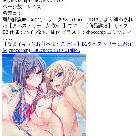
依(chocochip) C86/choco BOX
ページ数、サイズ：
発売日：
商品解説■C86にて、サークル「choco BOX」より頒布され
た【タペストリー 芽依ver.】です。 【商品詳細】 サイズ：
B2 仕様：パイプ2本、紐付 イラスト：chocochip コミックマ
……
【なまイキ～生粋荘へようこそ!～】B2タペストリー 江澄芽
依(chocochip) C86/choco BOX 詳細へ