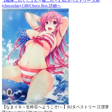
【艦隊これくしょん～艦これ～】B2タペストリー 大和
(chocochip) C88/Choco Box 詳細へ
【なまイキ～生粋荘へようこそ!～】B2タペストリー 江澄芽