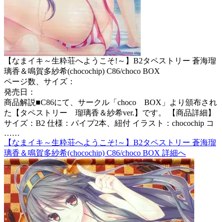
【なまイキ～生粋荘へようこそ!～】B2タペストリー 蒼海瑠
璃香＆鳴賀多紗希(chocochip) C86/choco BOX
ページ数、サイズ：
発売日：
商品解説■C86にて、サークル「choco BOX」より頒布され
た【タペストリー 瑠璃香＆紗希ver.】です。 【商品詳細】
サイズ：B2 仕様：パイプ2本、紐付 イラスト：chocochip コ
……
【なまイキ～生粋荘へようこそ!～】B2タペストリー 蒼海瑠
璃香＆鳴賀多紗希(chocochip) C86/choco BOX 詳細へ