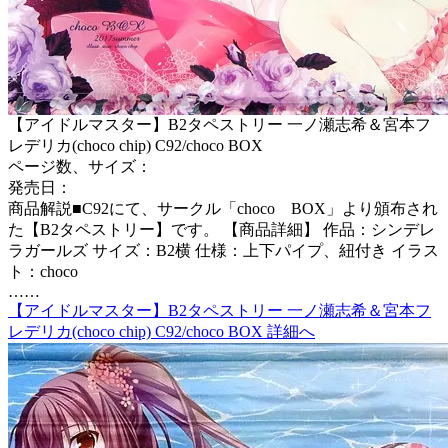
【アイドルマスター】B2タペストリー 一ノ瀬志希＆宮本フ
レデリカ(choco chip) C92/choco BOX
ページ数、サイズ：
発売日：
商品解説■C92にて、サークル「choco BOX」より頒布され
た【B2タペストリー】です。 【商品詳細】 作品：シンデレ
ラガールズ サイズ：B2横 仕様：上下パイプ、紐付き イラス
ト：choco
……
【アイドルマスター】B2タペストリー 一ノ瀬志希＆宮本フ
レデリカ(choco chip) C92/choco BOX 詳細へ