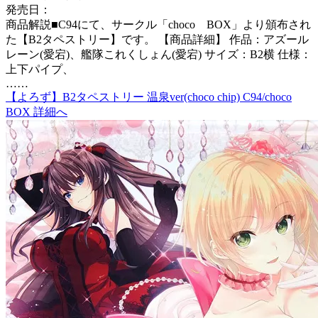
発売日：
商品解説■C94にて、サークル「choco BOX」より頒布され
た【B2タペストリー】です。 【商品詳細】 作品：アズール
レーン(愛宕)、艦隊これくしょん(愛宕) サイズ：B2横 仕様：
上下パイプ、
……
【よろず】B2タペストリー 温泉ver(choco chip) C94/choco
BOX 詳細へ