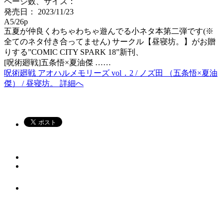
ページ数、サイズ：
発売日： 2023/11/23
A5/26p
五夏が仲良くわちゃわちゃ遊んでる小ネタ本第二弾です(※
全てのネタ付き合ってません) サークル【昼寝坊。】がお贈
りする”COMIC CITY SPARK 18”新刊、
[呪術廻戦]五条悟×夏油傑 ……
呪術廻戦 アオハルメモリーズ vol．2 / ノズ田 （五条悟×夏油
傑） / 昼寝坊。 詳細へ