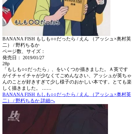
BANANA FISH もしも○○だったら / えん （アッシュ×奥村英
二） / 野朽ちるか
ページ数、サイズ：
発売日： 2019/01/27
28p
「もしも○○だったら」、をいくつか描きました。Ａ英です
がイチャイチャが少なくてごめんなさい、アッシュが英ちゃ
んのことが好きすぎて少し様子のおかしい本です。とても楽
しく描きました。 ……
BANANA FISH もしも○○だったら / えん （アッシュ×奥村英
二） / 野朽ちるか 詳細へ