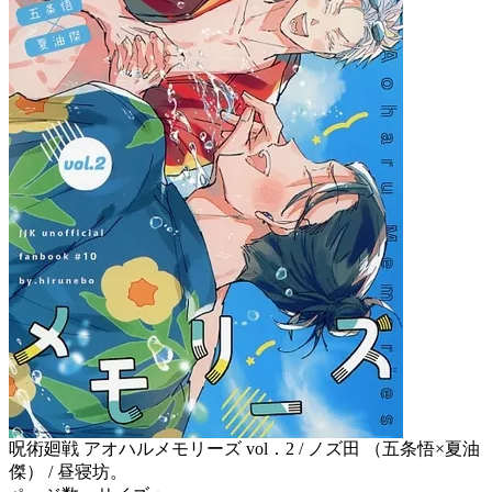
呪術廻戦 アオハルメモリーズ vol．2 / ノズ田 （五条悟×夏油
傑） / 昼寝坊。