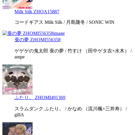
Milk Silk ZHOA15887
コードギアス Milk Silk / 月島隆冬 / SONIC WIN
蚕の夢 ZHOMI556358
ゲゲゲの鬼太郎 蚕の夢 / 竹すけ （田中ゲタ吉×水木） /
ampe
ふたり。 ZHOMI491369
スラムダンク ふたり。 / かなめ （流川楓×三井寿） /
gillA