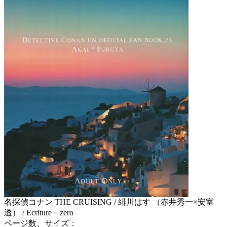
名探偵コナン THE CRUISING / 緋川はす （赤井秀一×安室
透） / Ecriture－zero
ページ数、サイズ：