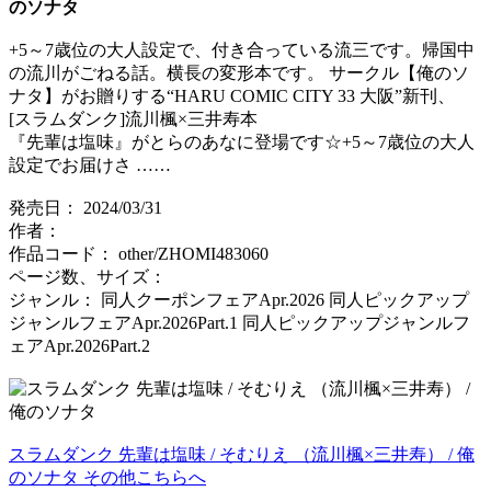
のソナタ
+5～7歳位の大人設定で、付き合っている流三です。帰国中
の流川がごねる話。横長の変形本です。 サークル【俺のソ
ナタ】がお贈りする“HARU COMIC CITY 33 大阪”新刊、
[スラムダンク]流川楓×三井寿本
『先輩は塩味』がとらのあなに登場です☆+5～7歳位の大人
設定でお届けさ ……
発売日： 2024/03/31
作者：
作品コード： other/ZHOMI483060
ページ数、サイズ：
ジャンル： 同人クーポンフェアApr.2026 同人ピックアップ
ジャンルフェアApr.2026Part.1 同人ピックアップジャンルフ
ェアApr.2026Part.2
スラムダンク 先輩は塩味 / そむりえ （流川楓×三井寿） / 俺
のソナタ その他こちらへ