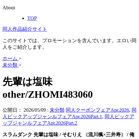
About
TOP
同人作品紹介サイト
このサイトでは、プロモーションを含んでいます。エロい同
人をご紹介します。
ホーム
>
未分類
>
先輩は塩味
other/ZHOMI483060
公開日：
2026/05/09
:
未分類
同人クーポンフェアApr.2026
,
同
人ピックアップジャンルフェアApr.2026Part.1
,
同人ピックア
ップジャンルフェアApr.2026Part.2
スラムダンク 先輩は塩味 / そむりえ （流川楓×三井寿） / 俺