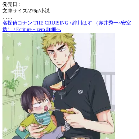
発売日：
文庫サイズ/276p/小説
……
名探偵コナン THE CRUISING / 緋川はす （赤井秀一×安室
透） / Ecriture－zero 詳細へ