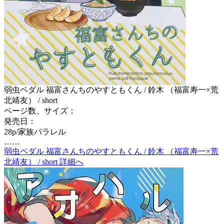
弱虫ペダル 福富さんちのやすともくん / 鈴木 （福富寿一×荒
北靖友） / short
ページ数、サイズ：
発売日：
28p/家族パラレル
……
弱虫ペダル 福富さんちのやすともくん / 鈴木 （福富寿一×荒
北靖友） / short 詳細へ