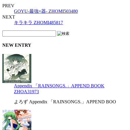
PREV
GOYU‐最強×器‐ ZHOMI503480
NEXT
キラキラ ZHOMI485817
NEW ENTRY
Appendix 「RAINSONGS.」APPEND BOOK
ZHOA31973
よろず Appendix 「RAINSONGS.」APPEND BOO