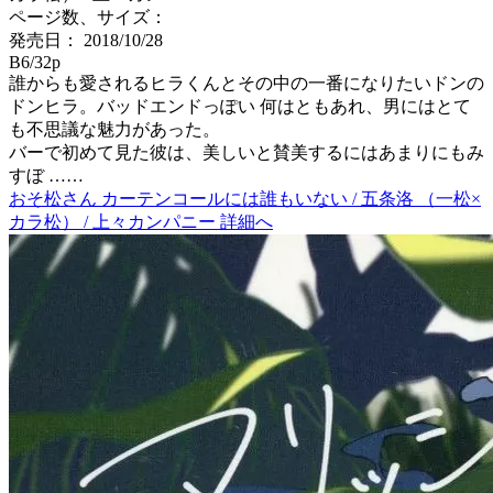
ページ数、サイズ：
発売日： 2018/10/28
B6/32p
誰からも愛されるヒラくんとその中の一番になりたいドンの
ドンヒラ。バッドエンドっぽい 何はともあれ、男にはとて
も不思議な魅力があった。
バーで初めて見た彼は、美しいと賛美するにはあまりにもみ
すぼ ……
おそ松さん カーテンコールには誰もいない / 五条洛 （一松×
カラ松） / 上々カンパニー 詳細へ