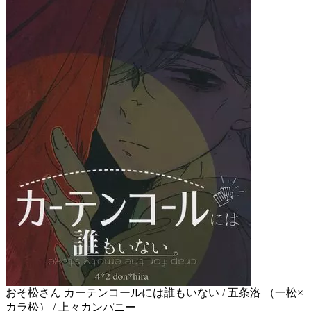
おそ松さん カーテンコールには誰もいない / 五条洛 （一松×
カラ松） / 上々カンパニー