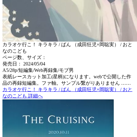
カラオケ行こ！ キラキラ / ばん （成田狂児×岡聡実） / おと
なのこども
ページ数、サイズ：
発売日： 2024/05/04
A5/28p/短編集/Web再録集/モブ男
表紙レースカット加工(星柄)になります。webで公開した作
品の再録短編集。ファ軸。サンプル繋がりありません ……
カラオケ行こ！ キラキラ / ばん （成田狂児×岡聡実） / おと
なのこども 詳細へ