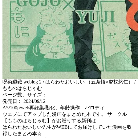
呪術廻戦 weblog 2 / はらわたおいしい （五条悟×虎杖悠仁） /
もものはらじゃむ
ページ数、サイズ：
発売日： 2024/09/12
A5/100p/web再録集/獣化、年齢操作、パロディ
ウェブにてアップした漫画をまとめた本です。 サークル
【もものはらじゃむ】がお贈りする新刊は
はらわたおいしい先生がWEBにてお届けしていた漫画を収
録したまとめ本☆