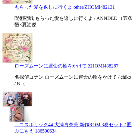
もらった愛を返しに行くよ other/ZHOMI482131
呪術廻戦 もらった愛を返しに行くよ / ANNDEE （五条
悟×夏油傑
ローズムーンに運命の輪をかけて ZHOMI488267
名探偵コナン ローズムーンに運命の輪をかけて / chiko
/ Θ（
コスホリック44 大浦真奈美 新作ROM 3巻セット / 匠
ぷにもえ 186500634