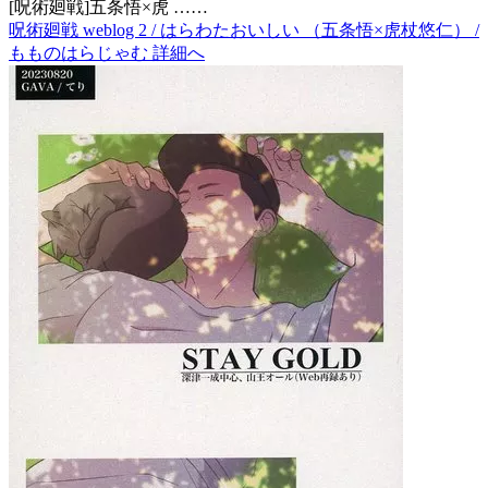
[呪術廻戦]五条悟×虎 ……
呪術廻戦 weblog 2 / はらわたおいしい （五条悟×虎杖悠仁） /
もものはらじゃむ 詳細へ