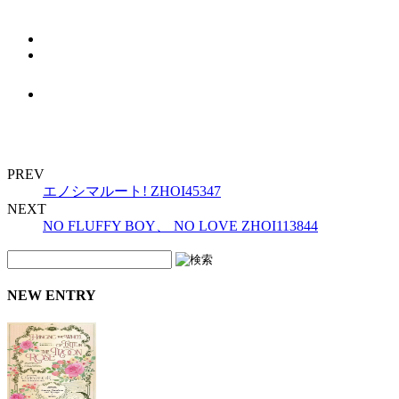
PREV
エノシマルート! ZHOI45347
NEXT
NO FLUFFY BOY、 NO LOVE ZHOI113844
NEW ENTRY