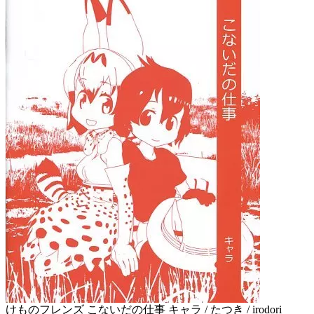
けものフレンズ こないだの仕事 キャラ / たつき / irodori