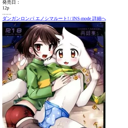
発売日：
12p
……
ダンガンロンパ エノシマルート! / INS‐mode 詳細へ