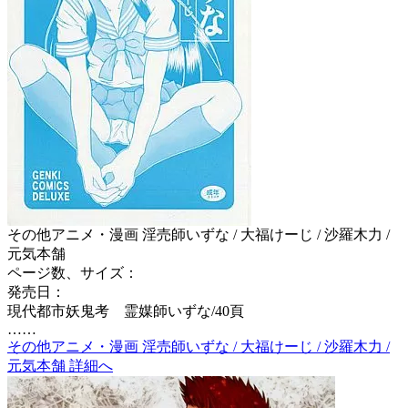
その他アニメ・漫画 淫売師いずな / 大福けーじ / 沙羅木力 /
元気本舗
ページ数、サイズ：
発売日：
現代都市妖鬼考 霊媒師いずな/40頁
……
その他アニメ・漫画 淫売師いずな / 大福けーじ / 沙羅木力 /
元気本舗 詳細へ