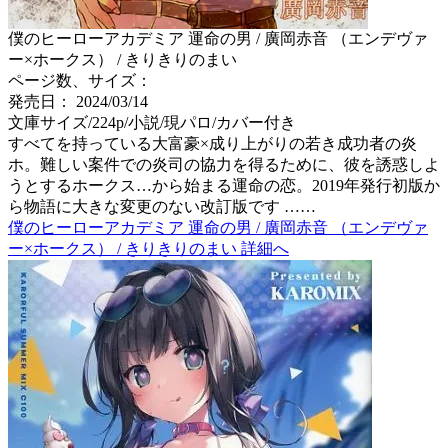
僕のヒーローアカデミア 運命の男 / 廣岡赤音 （エンデヴァ
ー×ホークス） / きりきりのまい
ページ数、サイズ：
発売日： 2024/03/14
文庫サイズ/224p/小説/現パロ/カバー付き
すべてを持っている大富豪×成り上がりの若き成功者の炎
ホ。難しい案件での炎司の協力を得るために、彼を誘惑しよ
うとするホークス…から始まる運命の恋。2019年発行初版か
ら物語に大きな変更のない改訂版です ……
僕のヒーローアカデミア 運命の男 / 廣岡赤音 （エンデヴァ
ー×ホークス） / きりきりのまい 詳細へ