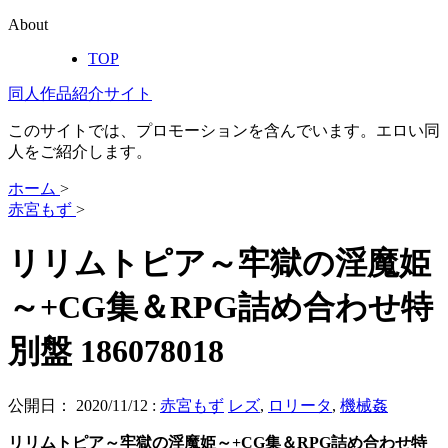
About
TOP
同人作品紹介サイト
このサイトでは、プロモーションを含んでいます。エロい同
人をご紹介します。
ホーム
>
赤宮もず
>
リリムトピア～牢獄の淫魔姫
～+CG集＆RPG詰め合わせ特
別盤 186078018
公開日：
2020/11/12
:
赤宮もず
レズ
,
ロリータ
,
機械姦
リリムトピア～牢獄の淫魔姫～+CG集＆RPG詰め合わせ特