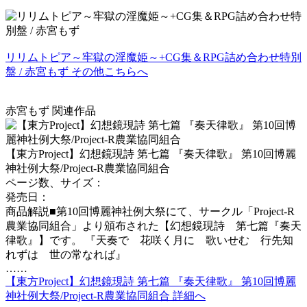
リリムトピア～牢獄の淫魔姫～+CG集＆RPG詰め合わせ特別
盤 / 赤宮もず その他こちらへ
赤宮もず 関連作品
【東方Project】幻想鏡現詩 第七篇 『奏天律歌』 第10回博麗
神社例大祭/Project-R農業協同組合
ページ数、サイズ：
発売日：
商品解説■第10回博麗神社例大祭にて、サークル「Project-R
農業協同組合」より頒布された【幻想鏡現詩 第七篇『奏天
律歌』】です。 『天奏で 花咲く月に 歌いせむ 行先知
れずは 世の常なれば』
……
【東方Project】幻想鏡現詩 第七篇 『奏天律歌』 第10回博麗
神社例大祭/Project-R農業協同組合 詳細へ