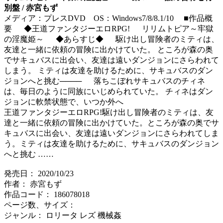
別盤 / 赤宮もず
メディア：プレスDVD OS：Windows7/8/8.1/10 ■作品概
要 ◆王道ファンタジーエロRPG! リリムトピア～牢獄
の淫魔姫～ ◆あらすじ◆ 駆け出し冒険者のミティは、
友達と一緒に依頼の冒険に出かけていた。 ところが森の奥
でサキュバスに出会い、友達は遠いダンジョンにさらわれて
しまう。 ミティは友達を助けるために、サキュバスのダン
ジョンへと挑む──── 落ちこぼれサキュバスのチィネ
は、毎日のように同族にいじめられていた。 チィネはダン
ジョンに軟禁状態で、いつか外へ
王道ファンタジーエロRPG!駆け出し冒険者のミティは、友
達と一緒に依頼の冒険に出かけていた。ところが森の奥でサ
キュバスに出会い、友達は遠いダンジョンにさらわれてしま
う。ミティは友達を助けるために、サキュバスのダンジョン
へと挑む ……
発売日： 2020/10/23
作者： 赤宮もず
作品コード： 186078018
ページ数、サイズ：
ジャンル： ロリータ レズ 機械姦